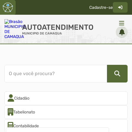
Cadastre-se
AUTOATENDIMENTO
MUNICIPIO DE CAMAQUA
ACESSO RÁPIDO
Acessibilidade
Cidadão
O que você procura?
Diário Oficial
Transparência
Cidadão
Tabelionato
Contabilidade