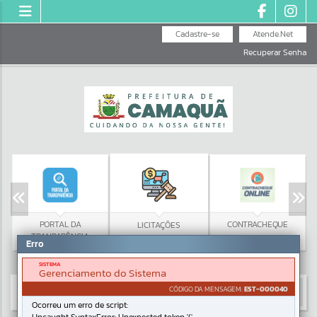
Cadastre-se
Atende.Net
Recuperar Senha
PORTAL DA
CONTRACHEQUE
LICITAÇÕES
TRANPARÊNCIA
Erro
SISTEMA
Gerenciamento do Sistema
CÓDIGO DA MENSAGEM:
EST-000040
Ocorreu um erro de script: