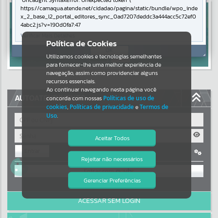
Uncaught SyntaxError: Unexpected token '('
https://camaqua.atende.net/cidadao/pagina/static/bundle/wpo_inde
Resultados para
""
x_2_base_l2_portal_editores_sync_0ad7207deddc3a444acc5c72ef0
4abc2.js?v=190d0fa7:47
Verificar Mais Detalhes
Portais
Política de Cookies
OK
Utilizamos cookies e tecnologias semelhantes
Por favor, aguarde...
para fornecer-lhe uma melhor experiência de
navegação, assim como providenciar alguns
NOTÍCIAS
recursos essenciais.
Ao continuar navegando nesta página você
AUTOATENDIMENTO
concorda com nossas
Políticas de uso de
Por favor, aguarde...
cookies
,
Políticas de privacidade
e
Termos de
Uso
.
SUBPORTAIS
Aceitar Todos
Entrar
Por favor, aguarde...
Rejeitar não necessários
Isto significa que diversos recursos
OU
providenciados poderão não estar
disponíveis.
Gerenciar Preferências
SERVIÇOS
Cadastre-se
|
Recuperar Senha
ACESSAR SEM LOGIN
Por favor, aguarde...